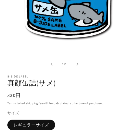
1
/
1
B-SIDE LABEL
真顔缶詰(サメ)
330円
Tax included
shipping fee
will be calculated at the time of purchase.
サイズ
レギュラーサイズ