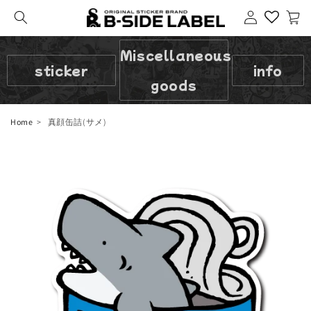
Login
cart
Miscellaneous
sticker
info
goods
Home
真顔缶詰(サメ)