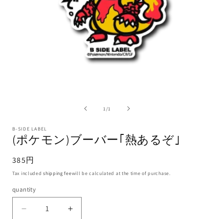
1
/
1
B-SIDE LABEL
(ポケモン)ブーバー｢熱あるぞ｣
385円
Tax included
shipping fee
will be calculated at the time of purchase.
quantity