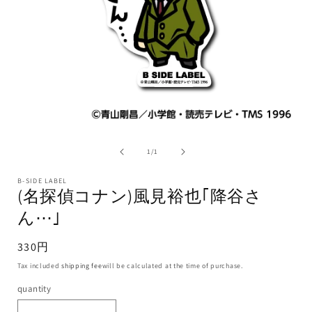
1
/
1
B-SIDE LABEL
(名探偵コナン)風見裕也｢降谷さ
ん⋯｣
330円
Tax included
shipping fee
will be calculated at the time of purchase.
quantity