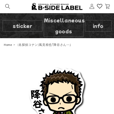
Login
cart
Miscellaneous
sticker
info
goods
Home
(名探偵コナン)風見裕也｢降谷さん⋯｣