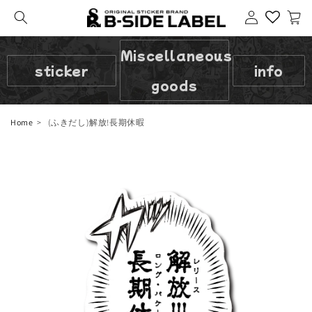
Login
cart
Miscellaneous
sticker
info
goods
Home
(ふきだし)解放!長期休暇