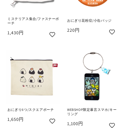
ミステリアス集合/ファスナーポ
おにぎり花粉症/小缶バッジ
ーチ
220円
1,430円
おにぎり6つ/スクエアポーチ
WEBSHOP限定暴言スマホ/キー
リング
1,650円
1,100円