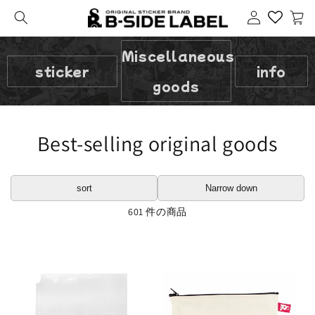
Login
cart
Miscellaneous
sticker
info
goods
Best-selling original goods
sort
Narrow down
601 件の商品