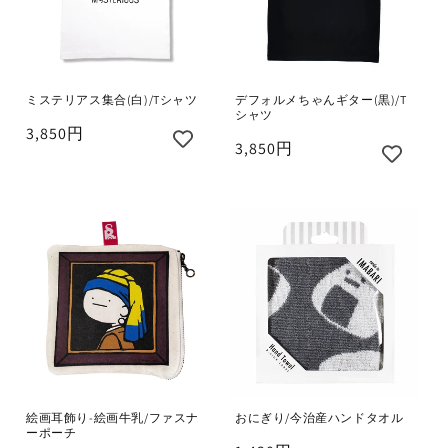
ミステリアス集合(白)/Tシャツ
デフォルメちゃんギター(黒)/T
シャツ
3,850円
3,850円
絵画耳飾り-絵画牛乳/ファスナ
おにぎり/今治産ハンドタオル
ーポーチ